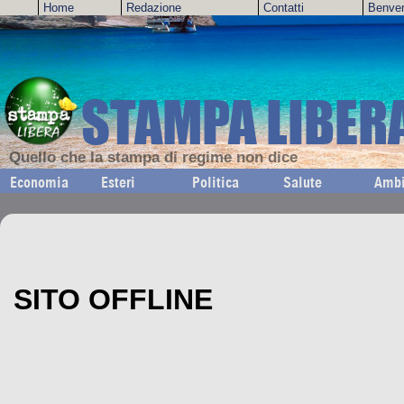
Home
Redazione
Contatti
Benve
STAMPA LIBER
Quello che la stampa di regime non dice
Economia
Esteri
Politica
Salute
Ambi
SITO OFFLINE