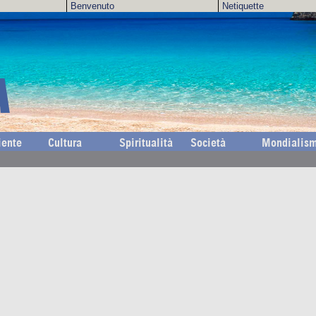
Benvenuto
Netiquette
A
ente
Cultura
Spiritualità
Società
Mondialis