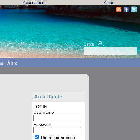
Abbonamenti
Aiuto
Cerca
mo
Altro
Area Utente
LOGIN
Username
Password
Rimani connesso