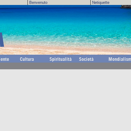
Benvenuto
Netiquette
A
ente
Cultura
Spiritualità
Società
Mondialis