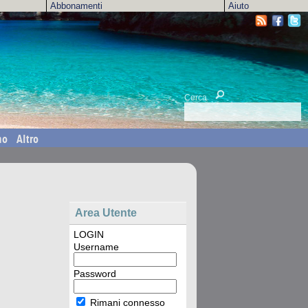
Abbonamenti
Aiuto
Cerca
mo
Altro
Area Utente
LOGIN
Username
Password
Rimani connesso